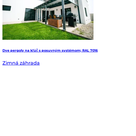
Dve pergoly na kľúč s posuvným systémom; RAL 7016
Zimná záhrada