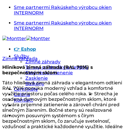
Skip
Sme partnermi Rakúskeho výrobcu okien
to
INTERNORM
content
Sme partnermi Rakúskeho výrobcu okien
INTERNORM
👉 Eshop
Služby
Zimná záhrada
Zimné záhrady
Hliníková zimná záhrada (RAL 7016) s
Terasy, prístrešky a pergoly
bezpečnostným sklom
Exteriérové tienenie
Zasklenie
Táto hliníková zimná záhrada v elegantnom odtieni
Balkóny
RAL 7016 ponúka moderný vzhľad a komfortné
Certifikáty
využitie priestoru počas celého roka. 💫 Strecha je
Galéria
osadená dymovým bezpečnostným sklom, ktoré
Kontakt
vytvára príjemné zatienenie a zároveň chráni pred
slnečným žiarením. Bočné steny sú realizované
rámovým posuvným systémom s čírym
bezpečnostným sklom, čo zaručuje svetelnosť,
vzdušnosť a praktické každodenné využitie. Ideálne