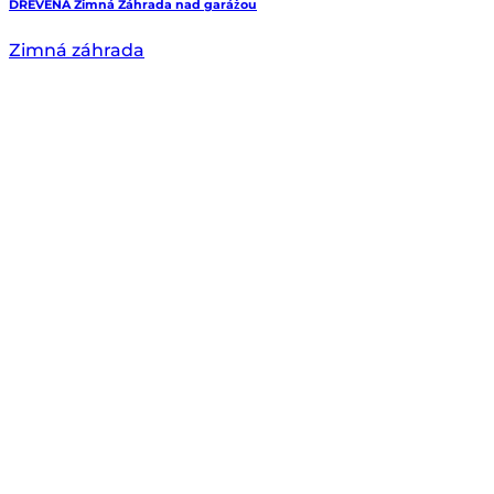
DREVENÁ Zimná Záhrada nad garážou
Zimná záhrada