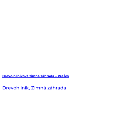
Drevo-hliníková zimná záhrada – Prešov
Drevohliník, Zimná záhrada