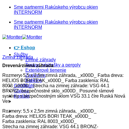
Skip
Sme partnermi Rakúskeho výrobcu okien
to
INTERNORM
content
Sme partnermi Rakúskeho výrobcu okien
INTERNORM
👉 Eshop
Služby
Zimná záhrada
Zimné záhrady
Terasy, prístrešky a pergoly
Drevená zimná záhrada
Exteriérové tienenie
Rozmery: 5,5 x 2,5m zimná záhrada, _x000D_ Farba dreva:
Zasklenie
HELIOS BORI TEAK_x000D_ Farba zasklenia: RAL
Balkóny
8003_x000D_ Strecha na zimnej záhrade: VSG 44.1
Certifikáty
BRONZ- bezpečnostné sklo_x000D_ Posuvné rámové
Galéria
systémy s bezpečnostným sklom VSG 33.1 číre Ruská Nová
Kontakt
Ves
Rozmery: 5,5 x 2,5m zimná záhrada, _x000D_
Farba dreva: HELIOS BORI TEAK_x000D_
Farba zasklenia: RAL 8003_x000D_
Strecha na zimnej záhrade: VSG 44.1 BRONZ-